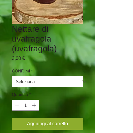
Nettare di
uvafragola
(uvafragola)
Prezzo
3,00 €
CONF. ml
*
Quantità
*
Aggiungi al carrello