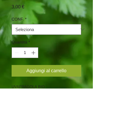
Prezzo
3,00 €
CONF.
*
Quantità
*
Aggiungi al carrello
UVAFRAGOLA BIO
INGREDIENTI