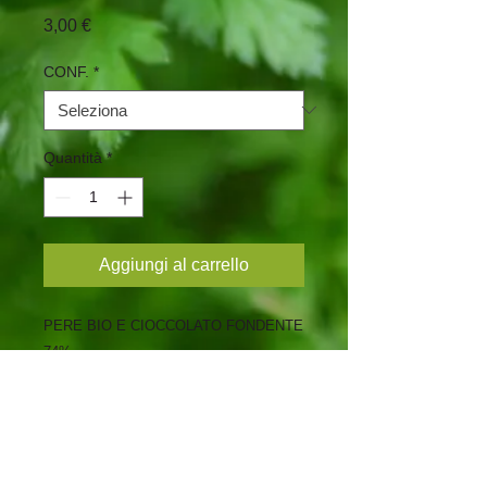
Prezzo
3,00 €
CONF.
*
Quantità
*
Aggiungi al carrello
PERE BIO E CIOCCOLATO FONDENTE 
74%
INGREDIENTI