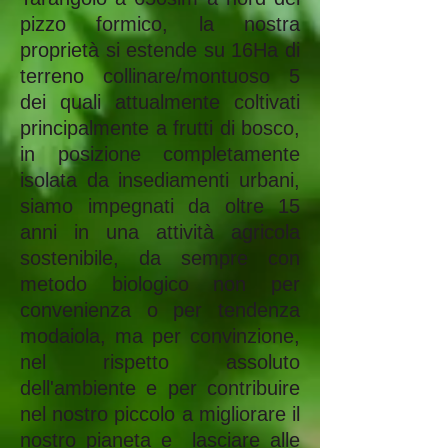
pizzo formico, la nostra
proprietà si estende su 16Ha di
terreno collinare/montuoso 5
dei quali attualmente coltivati
principalmente a frutti di bosco,
in posizione completamente
isolata da insediamenti urbani,
siamo impegnati da oltre 15
anni in una attività agricola
sostenibile, da sempre con
metodo biologico non per
convenienza o per tendenza
modaiola, ma per convinzione,
nel rispetto assoluto
dell'ambiente e per contribuire
nel nostro piccolo a migliorare il
nostro pianeta e lasciare alle