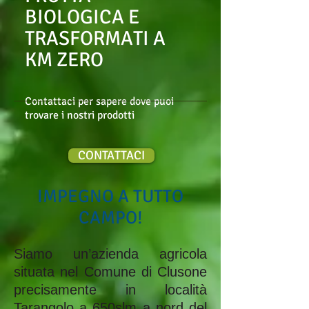
BIOLOGICA E
TRASFORMATI A
KM ZERO
Contattaci per sapere dove puoi
trovare i nostri prodotti
CONTATTACI
IMPEGNO A TUTTO
CAMPO!
Siamo un’azienda agricola
situata nel Comune di Clusone
precisamente in località
Tarangolo a 650slm a nord del