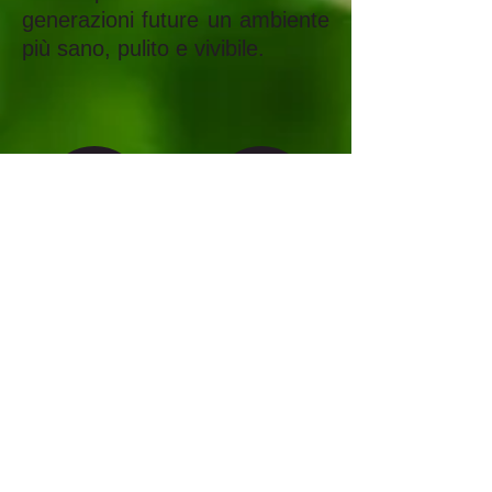
generazioni future un ambiente
più sano, pulito e vivibile.